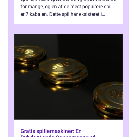
for mange, og en af de mest populære spil
er 7 kabalen. Dette spil har eksisteret i
mange år og har forbløffet sp...
Gratis spillemaskiner: En