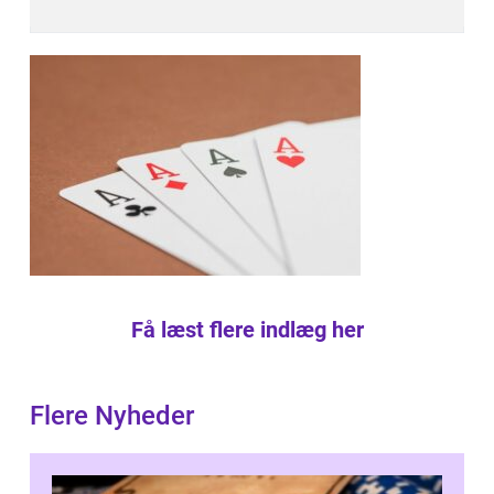
Få læst flere indlæg her
Flere Nyheder