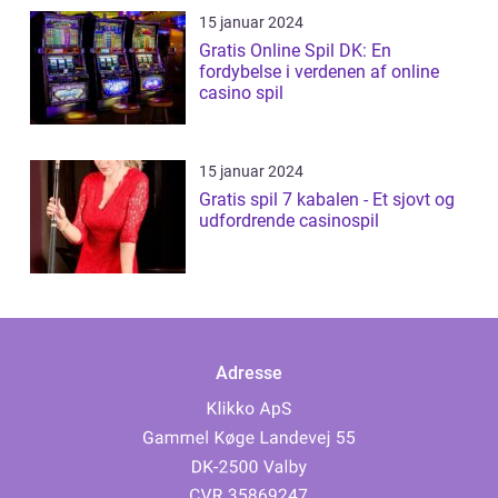
15 januar 2024
Gratis Online Spil DK: En
fordybelse i verdenen af online
casino spil
15 januar 2024
Gratis spil 7 kabalen - Et sjovt og
udfordrende casinospil
Adresse