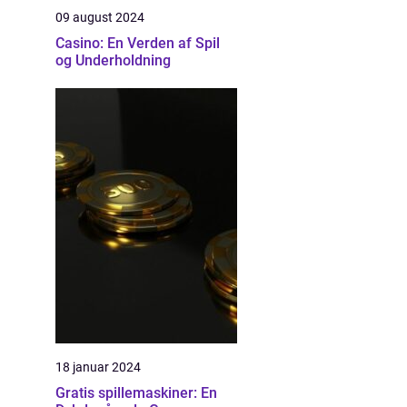
09 august 2024
Casino: En Verden af Spil
og Underholdning
18 januar 2024
Gratis spillemaskiner: En