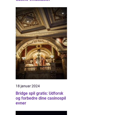
18 januar 2024
Bridge spil gratis: Udforsk
og forbedre dine casinospil
evner