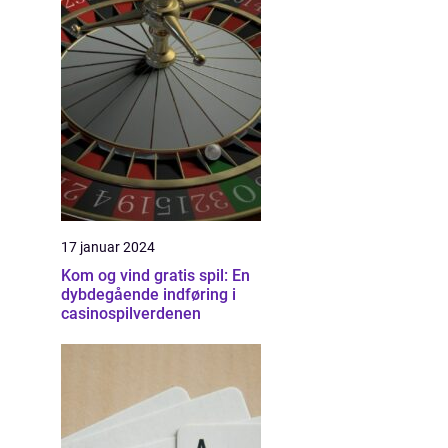
17 januar 2024
Kom og vind gratis spil: En
dybdegående indføring i
casinospilverdenen