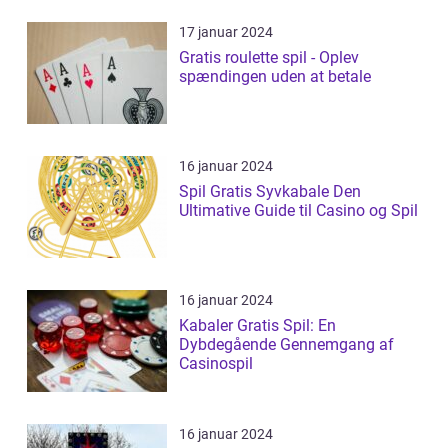
17 januar 2024
Gratis roulette spil - Oplev
spændingen uden at betale
16 januar 2024
Spil Gratis Syvkabale Den
Ultimative Guide til Casino og Spil
16 januar 2024
Kabaler Gratis Spil: En
Dybdegående Gennemgang af
Casinospil
16 januar 2024