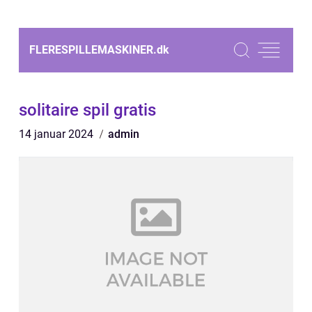
FLERESPILLEMASKINER.
dk
solitaire spil gratis
14 januar 2024
admin