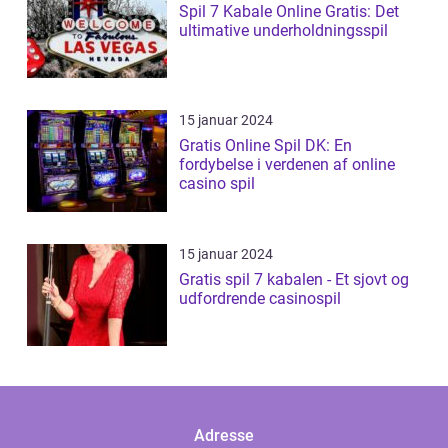
Spil 7 Kabale Online Gratis: Det
ultimative underholdningsspil
15 januar 2024
Gratis Online Spil DK: En
fordybelse i verdenen af online
casino spil
15 januar 2024
Gratis spil 7 kabalen - Et sjovt og
udfordrende casinospil
Adresse