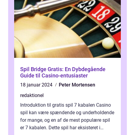
Spil Bridge Gratis: En Dybdegående
Guide til Casino-entusiaster
18 januar 2024
Peter Mortensen
redaktionel
Introduktion til gratis spil 7 kabalen Casino
spil kan være spændende og underholdende
for mange, og en af de mest populære spil
er 7 kabalen. Dette spil har eksisteret i