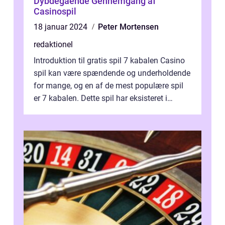
Dybdegående Gennemgang af
Casinospil
18 januar 2024
Peter Mortensen
redaktionel
Introduktion til gratis spil 7 kabalen Casino
spil kan være spændende og underholdende
for mange, og en af de mest populære spil
er 7 kabalen. Dette spil har eksisteret i
mange år og har forbløffet sp...