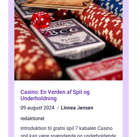
Casino: En Verden af Spil og
Underholdning
09 august 2024
Linnea Jensen
redaktionel
Introduktion til gratis spil 7 kabalen Casino
spil kan være spændende og underholdende