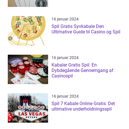
16 januar 2024
Spil Gratis Syvkabale Den
Ultimative Guide til Casino og Spil
16 januar 2024
Kabaler Gratis Spil: En
Dybdegående Gennemgang af
Casinospil
16 januar 2024
Spil 7 Kabale Online Gratis: Det
ultimative underholdningsspil