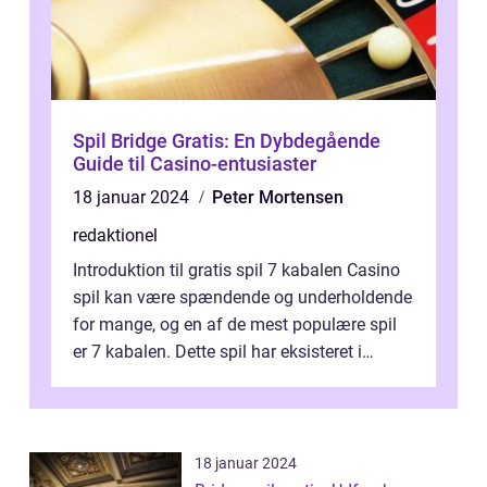
Spil Bridge Gratis: En Dybdegående
Guide til Casino-entusiaster
18 januar 2024
Peter Mortensen
redaktionel
Introduktion til gratis spil 7 kabalen Casino
spil kan være spændende og underholdende
for mange, og en af de mest populære spil
er 7 kabalen. Dette spil har eksisteret i
mange år og har forbløffet sp...
18 januar 2024