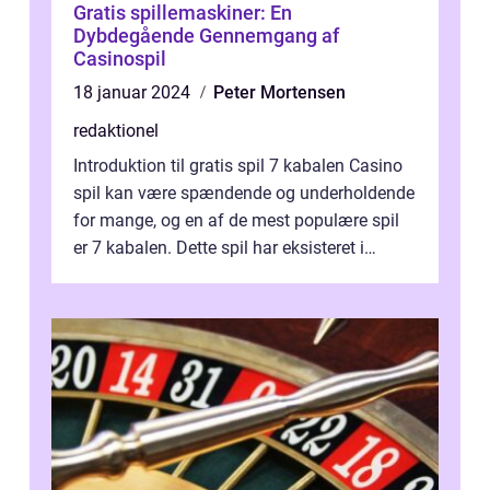
Gratis spillemaskiner: En
Dybdegående Gennemgang af
Casinospil
18 januar 2024
Peter Mortensen
redaktionel
Introduktion til gratis spil 7 kabalen Casino
spil kan være spændende og underholdende
for mange, og en af de mest populære spil
er 7 kabalen. Dette spil har eksisteret i
mange år og har forbløffet sp...