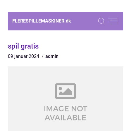
FLERESPILLEMASKINER.
dk
spil gratis
09 januar 2024
admin