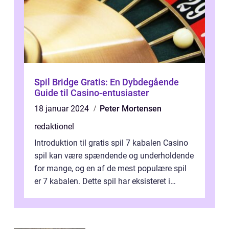
Spil Bridge Gratis: En Dybdegående
Guide til Casino-entusiaster
18 januar 2024
Peter Mortensen
redaktionel
Introduktion til gratis spil 7 kabalen Casino
spil kan være spændende og underholdende
for mange, og en af de mest populære spil
er 7 kabalen. Dette spil har eksisteret i
mange år og har forbløffet sp...