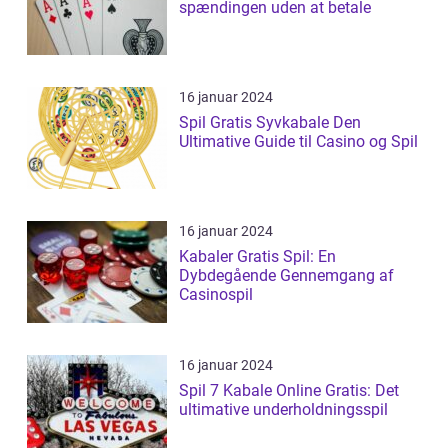
spændingen uden at betale
16 januar 2024
Spil Gratis Syvkabale Den
Ultimative Guide til Casino og Spil
16 januar 2024
Kabaler Gratis Spil: En
Dybdegående Gennemgang af
Casinospil
16 januar 2024
Spil 7 Kabale Online Gratis: Det
ultimative underholdningsspil