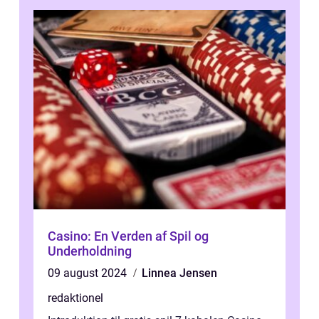
Casino: En Verden af Spil og
Underholdning
09 august 2024
Linnea Jensen
redaktionel