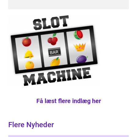
Få læst flere indlæg her
Flere Nyheder