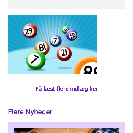
Få læst flere indlæg her
Flere Nyheder