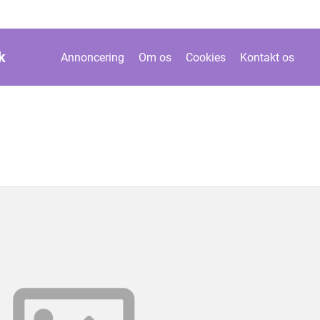
k
Annoncering
Om os
Cookies
Kontakt os