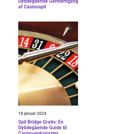
Dybdegående Gennemgang
af Casinospil
18 januar 2024
Spil Bridge Gratis: En
Dybdegående Guide til
Casino-entusiaster