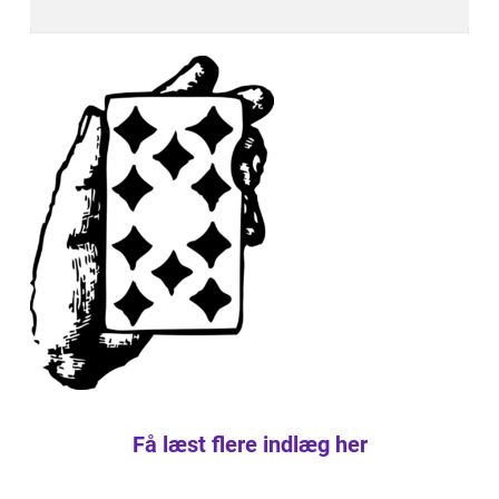
Få læst flere indlæg her