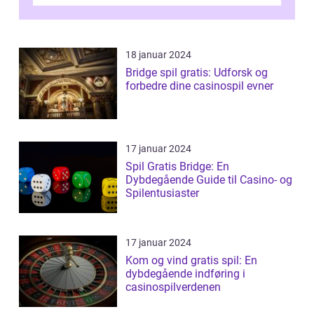
mange år og har forbløffet sp...
18 januar 2024
Bridge spil gratis: Udforsk og
forbedre dine casinospil evner
17 januar 2024
Spil Gratis Bridge: En
Dybdegående Guide til Casino- og
Spilentusiaster
17 januar 2024
Kom og vind gratis spil: En
dybdegående indføring i
casinospilverdenen