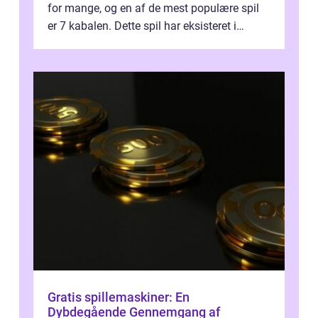
for mange, og en af de mest populære spil
er 7 kabalen. Dette spil har eksisteret i
mange år og har forbløffet sp...
Gratis spillemaskiner: En
Dybdegående Gennemgang af