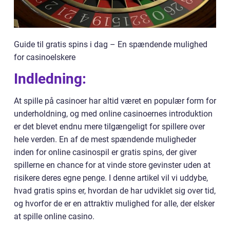
Guide til gratis spins i dag – En spændende mulighed
for casinoelskere
Indledning:
At spille på casinoer har altid været en populær form for
underholdning, og med online casinoernes introduktion
er det blevet endnu mere tilgængeligt for spillere over
hele verden. En af de mest spændende muligheder
inden for online casinospil er gratis spins, der giver
spillerne en chance for at vinde store gevinster uden at
risikere deres egne penge. I denne artikel vil vi uddybe,
hvad gratis spins er, hvordan de har udviklet sig over tid,
og hvorfor de er en attraktiv mulighed for alle, der elsker
at spille online casino.