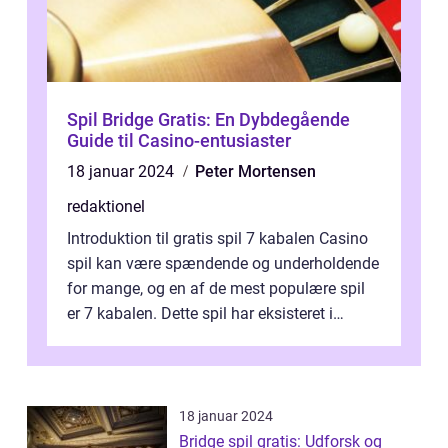
Spil Bridge Gratis: En Dybdegående
Guide til Casino-entusiaster
18 januar 2024
Peter Mortensen
redaktionel
Introduktion til gratis spil 7 kabalen Casino
spil kan være spændende og underholdende
for mange, og en af de mest populære spil
er 7 kabalen. Dette spil har eksisteret i
mange år og har forbløffet sp...
18 januar 2024
Bridge spil gratis: Udforsk og