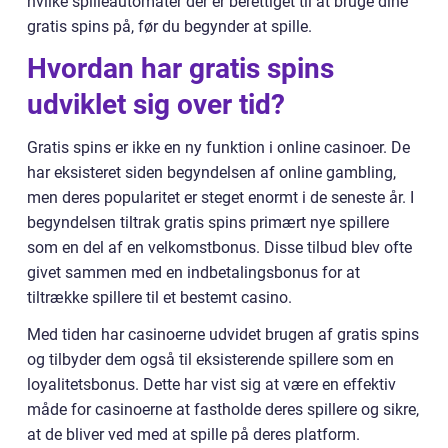
hvilke spilleautomater der er berettiget til at bruge dine
gratis spins på, før du begynder at spille.
Hvordan har gratis spins
udviklet sig over tid?
Gratis spins er ikke en ny funktion i online casinoer. De
har eksisteret siden begyndelsen af online gambling,
men deres popularitet er steget enormt i de seneste år. I
begyndelsen tiltrak gratis spins primært nye spillere
som en del af en velkomstbonus. Disse tilbud blev ofte
givet sammen med en indbetalingsbonus for at
tiltrække spillere til et bestemt casino.
Med tiden har casinoerne udvidet brugen af gratis spins
og tilbyder dem også til eksisterende spillere som en
loyalitetsbonus. Dette har vist sig at være en effektiv
måde for casinoerne at fastholde deres spillere og sikre,
at de bliver ved med at spille på deres platform.