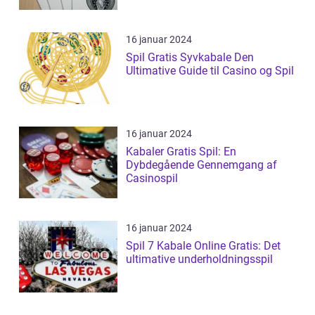
16 januar 2024
Spil Gratis Syvkabale Den
Ultimative Guide til Casino og Spil
16 januar 2024
Kabaler Gratis Spil: En
Dybdegående Gennemgang af
Casinospil
16 januar 2024
Spil 7 Kabale Online Gratis: Det
ultimative underholdningsspil