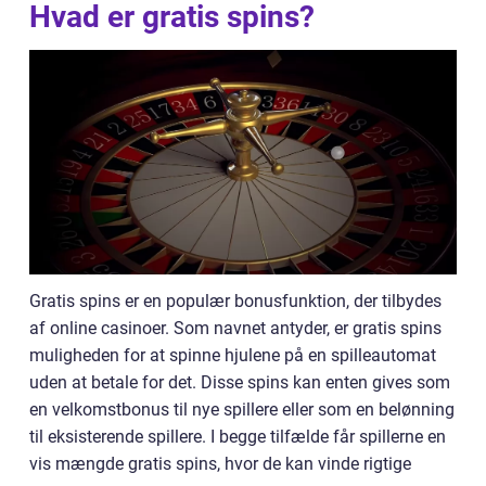
Hvad er gratis spins?
Gratis spins er en populær bonusfunktion, der tilbydes
af online casinoer. Som navnet antyder, er gratis spins
muligheden for at spinne hjulene på en spilleautomat
uden at betale for det. Disse spins kan enten gives som
en velkomstbonus til nye spillere eller som en belønning
til eksisterende spillere. I begge tilfælde får spillerne en
vis mængde gratis spins, hvor de kan vinde rigtige