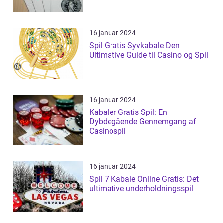
16 januar 2024
Spil Gratis Syvkabale Den
Ultimative Guide til Casino og Spil
16 januar 2024
Kabaler Gratis Spil: En
Dybdegående Gennemgang af
Casinospil
16 januar 2024
Spil 7 Kabale Online Gratis: Det
ultimative underholdningsspil