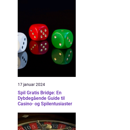
17 januar 2024
Spil Gratis Bridge: En
Dybdegående Guide til
Casino- og Spilentusiaster