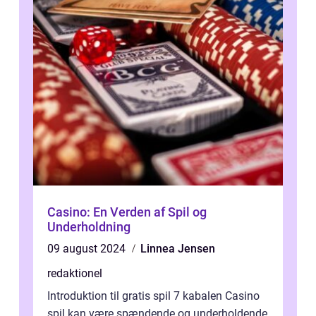
Casino: En Verden af Spil og
Underholdning
09 august 2024
Linnea Jensen
redaktionel
Introduktion til gratis spil 7 kabalen Casino
spil kan være spændende og underholdende