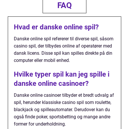
FAQ
Hvad er danske online spil?
Danske online spil refererer til diverse spil, såsom
casino spil, der tilbydes online af operatører med
dansk licens. Disse spil kan spilles direkte på din
computer eller mobil enhed.
Hvilke typer spil kan jeg spille i
danske online casinoer?
Danske online casinoer tilbyder et bredt udvalg af
spil, herunder klassiske casino spil som roulette,
blackjack og spilleautomater. Derudover kan du
også finde poker, sportsbetting og mange andre
former for underholdning.