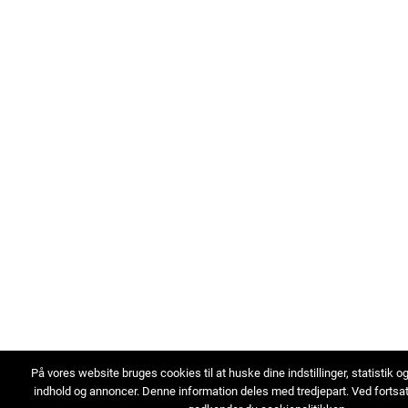
På vores website bruges cookies til at huske dine indstillinger, statistik o
indhold og annoncer. Denne information deles med tredjepart. Ved fortsa