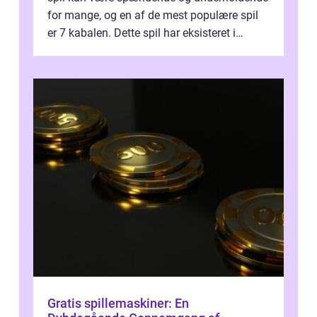
for mange, og en af de mest populære spil
er 7 kabalen. Dette spil har eksisteret i
mange år og har forbløffet sp...
Gratis spillemaskiner: En