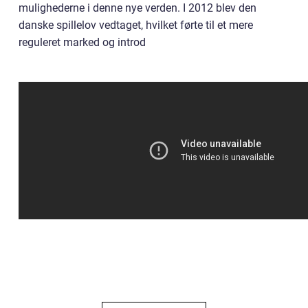
mulighederne i denne nye verden. I 2012 blev den
danske spillelov vedtaget, hvilket førte til et mere
reguleret marked og introd