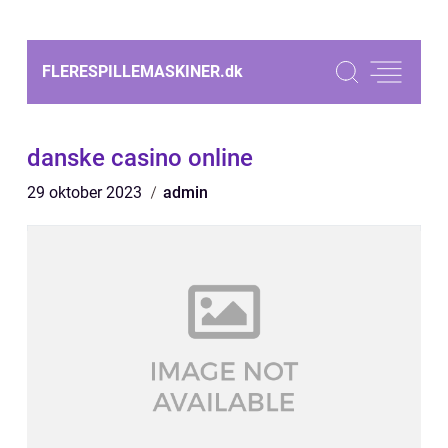
FLERESPILLEMASKINER.
dk
danske casino online
29 oktober 2023
admin