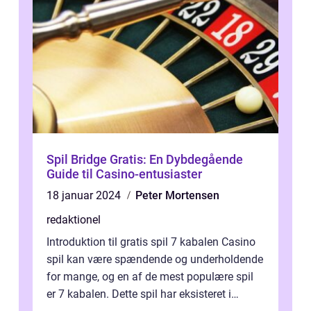
Spil Bridge Gratis: En Dybdegående
Guide til Casino-entusiaster
18 januar 2024
Peter Mortensen
redaktionel
Introduktion til gratis spil 7 kabalen Casino
spil kan være spændende og underholdende
for mange, og en af de mest populære spil
er 7 kabalen. Dette spil har eksisteret i