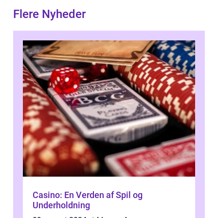
Flere Nyheder
Casino: En Verden af Spil og
Underholdning