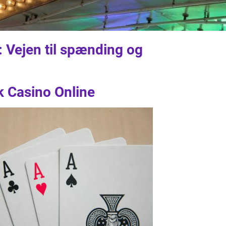
 Vejen til spænding og
sk Casino Online