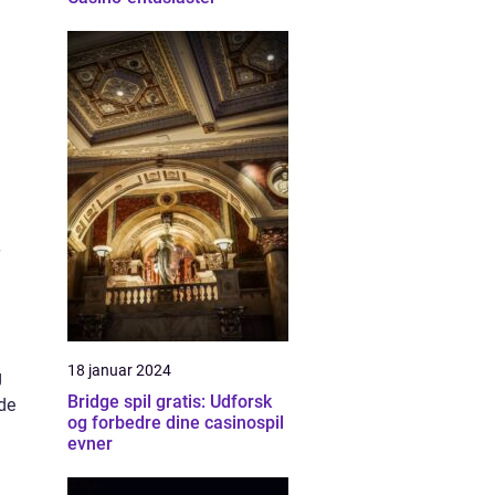
18 januar 2024
g
Bridge spil gratis: Udforsk
yde
og forbedre dine casinospil
evner