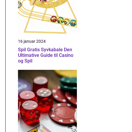
16 januar 2024
Spil Gratis Syvkabale Den
Ultimative Guide til Casino
og Spil