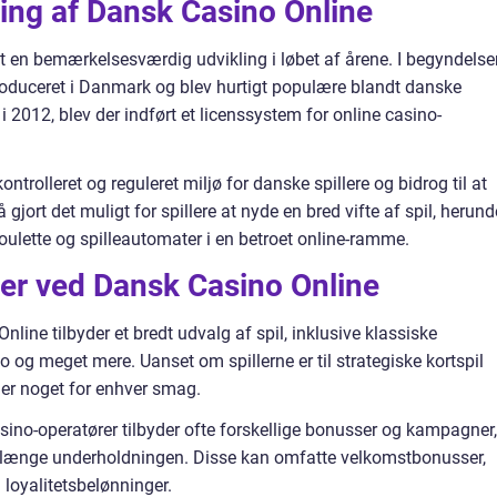
ling af Dansk Casino Online
en bemærkelsesværdig udvikling i løbet af årene. I begyndelse
troduceret i Danmark og blev hurtigt populære blandt danske
i 2012, blev der indført et licenssystem for online casino-
rolleret og reguleret miljø for danske spillere og bidrog til at
å gjort det muligt for spillere at nyde en bred vifte af spil, herund
oulette og spilleautomater i en betroet online-ramme.
ner ved Dansk Casino Online
nline tilbyder et bredt udvalg af spil, inklusive klassiske
no og meget mere. Uanset om spillerne er til strategiske kortspil
der noget for enhver smag.
no-operatører tilbyder ofte forskellige bonusser og kampagner,
forlænge underholdningen. Disse kan omfatte velkomstbonusser,
 loyalitetsbelønninger.