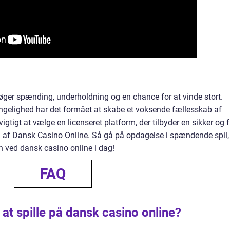
søger spænding, underholdning og en chance for at vinde stort.
ængelighed har det formået at skabe et voksende fællesskab af
igtigt at vælge en licenseret platform, der tilbyder en sikker og f
ud af Dansk Casino Online. Så gå på opdagelse i spændende spil,
 ved dansk casino online i dag!
FAQ
at spille på dansk casino online?