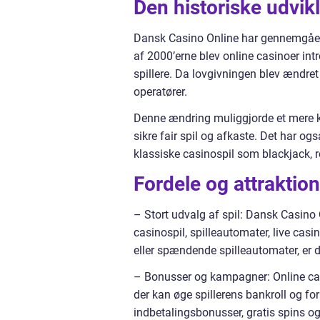
Den historiske udvik
Dansk Casino Online har gennemgået 
af 2000’erne blev online casinoer in
spillere. Da lovgivningen blev ændret 
operatører.
Denne ændring muliggjorde et mere kont
sikre fair spil og afkaste. Det har ogs
klassiske casinospil som blackjack, r
Fordele og attraktio
– Stort udvalg af spil: Dansk Casino O
casinospil, spilleautomater, live casi
eller spændende spilleautomater, er 
– Bonusser og kampagner: Online casi
der kan øge spillerens bankroll og 
indbetalingsbonusser, gratis spins og