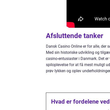
Afsluttende tanker
Dansk Casino Online er for alle, der 
Med sin historiske udvikling og tilg
casino-entusiaster i Danmark. Det er v
spiloplevelse for at få mest muligt 
prøv lykken og oplev underholdningen
Hvad er fordelene ved 