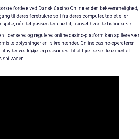
e største fordele ved Dansk Casino Online er den bekvemmelighed,
ang til deres foretrukne spil fra deres computer, tablet eller
 spille, når det passer dem bedst, uanset hvor de befinder sig.
en licenseret og reguleret online casino-platform kan spillere væ
omiske oplysninger er i sikre hænder. Online casino-operatører
 tilbyder værktøjer og ressourcer til at hjælpe spillere med at
 spilvaner.