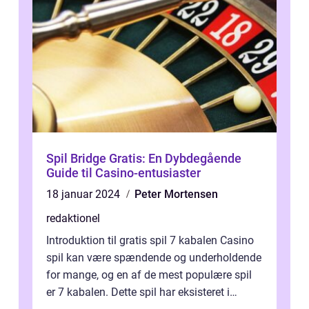
Spil Bridge Gratis: En Dybdegående
Guide til Casino-entusiaster
18 januar 2024
Peter Mortensen
redaktionel
Introduktion til gratis spil 7 kabalen Casino
spil kan være spændende og underholdende
for mange, og en af de mest populære spil
er 7 kabalen. Dette spil har eksisteret i