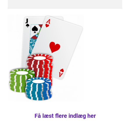
Få læst flere indlæg her