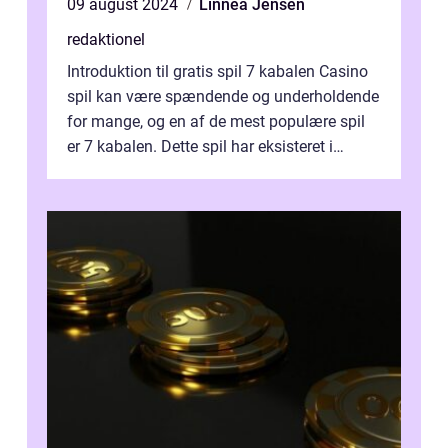
09 august 2024
Linnea Jensen
redaktionel
Introduktion til gratis spil 7 kabalen Casino
spil kan være spændende og underholdende
for mange, og en af de mest populære spil
er 7 kabalen. Dette spil har eksisteret i
mange år og har forbløffet sp...