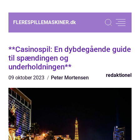
FLERESPILLEMASKINER.
dk
**Casinospil: En dybdegående guide
til spændingen og
underholdningen**
redaktionel
09 oktober 2023
Peter Mortensen