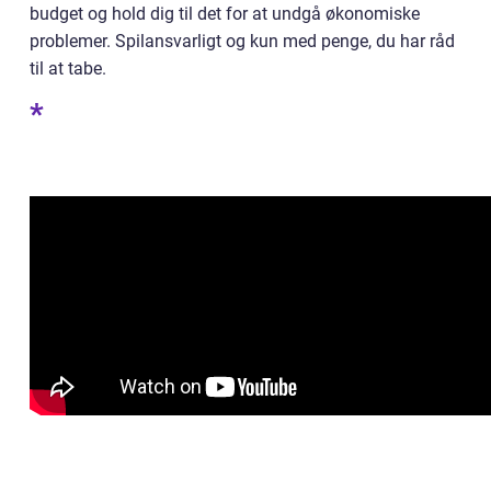
budget og hold dig til det for at undgå økonomiske
problemer. Spilansvarligt og kun med penge, du har råd
til at tabe.
*