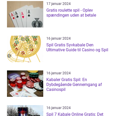
17 januar 2024
Gratis roulette spil - Oplev
spændingen uden at betale
16 januar 2024
Spil Gratis Syvkabale Den
Ultimative Guide til Casino og Spil
16 januar 2024
Kabaler Gratis Spil: En
Dybdegående Gennemgang af
Casinospil
16 januar 2024
Spil 7 Kabale Online Gratis: Det