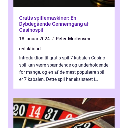
Gratis spillemaskiner: En
Dybdegående Gennemgang af
Casinospil
18 januar 2024
Peter Mortensen
redaktionel
Introduktion til gratis spil 7 kabalen Casino
spil kan være spændende og underholdende
for mange, og en af de mest populære spil
er 7 kabalen. Dette spil har eksisteret i
mange år og har forbløffet sp...