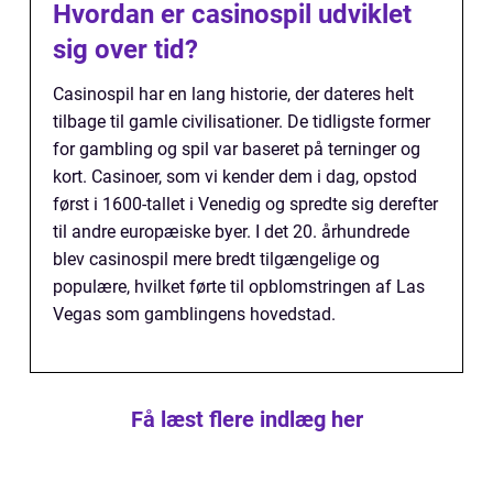
Hvordan er casinospil udviklet
sig over tid?
Casinospil har en lang historie, der dateres helt
tilbage til gamle civilisationer. De tidligste former
for gambling og spil var baseret på terninger og
kort. Casinoer, som vi kender dem i dag, opstod
først i 1600-tallet i Venedig og spredte sig derefter
til andre europæiske byer. I det 20. århundrede
blev casinospil mere bredt tilgængelige og
populære, hvilket førte til opblomstringen af Las
Vegas som gamblingens hovedstad.
Få læst flere indlæg her