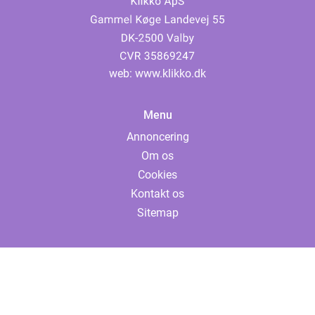
web:
www.klikko.dk
Menu
Annoncering
Om os
Cookies
Kontakt os
Sitemap