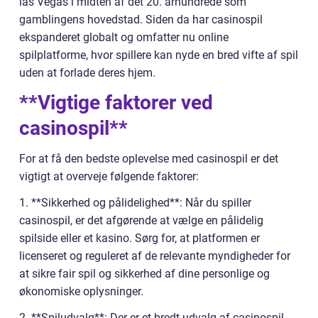
las Vegas i midten af det 20. århundrede som
gamblingens hovedstad. Siden da har casinospil
ekspanderet globalt og omfatter nu online
spilplatforme, hvor spillere kan nyde en bred vifte af spil
uden at forlade deres hjem.
**Vigtige faktorer ved
casinospil**
For at få den bedste oplevelse med casinospil er det
vigtigt at overveje følgende faktorer:
1. **Sikkerhed og pålidelighed**: Når du spiller
casinospil, er det afgørende at vælge en pålidelig
spilside eller et kasino. Sørg for, at platformen er
licenseret og reguleret af de relevante myndigheder for
at sikre fair spil og sikkerhed af dine personlige og
økonomiske oplysninger.
2. **Spiludvalg**: Der er et bredt udvalg af casinospil,