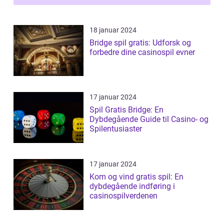
18 januar 2024
Bridge spil gratis: Udforsk og
forbedre dine casinospil evner
17 januar 2024
Spil Gratis Bridge: En
Dybdegående Guide til Casino- og
Spilentusiaster
17 januar 2024
Kom og vind gratis spil: En
dybdegående indføring i
casinospilverdenen