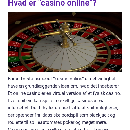
Hvad er “casino online”?
For at forstå begrebet “casino online” er det vigtigt at
have en grundlæggende viden om, hvad det indebærer.
Et online casino er en virtual version af et fysisk casino,
hvor spillere kan spille forskellige casinospil via
internettet. Det tilbyder en bred vifte af spilmuligheder,
der spænder fra klassiske bordspil som blackjack og
roulette til spilleautomater, poker og meget mere.
Casino online giver spillere mulighed for at opleve