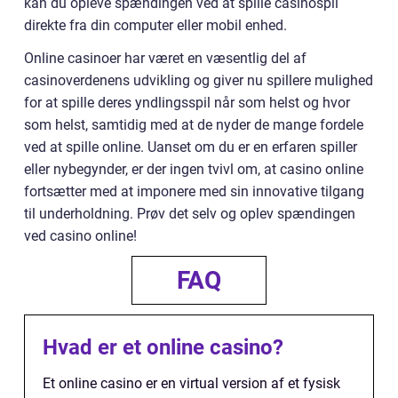
kan du opleve spændingen ved at spille casinospil
direkte fra din computer eller mobil enhed.
Online casinoer har været en væsentlig del af
casinoverdenens udvikling og giver nu spillere mulighed
for at spille deres yndlingsspil når som helst og hvor
som helst, samtidig med at de nyder de mange fordele
ved at spille online. Uanset om du er en erfaren spiller
eller nybegynder, er der ingen tvivl om, at casino online
fortsætter med at imponere med sin innovative tilgang
til underholdning. Prøv det selv og oplev spændingen
ved casino online!
FAQ
Hvad er et online casino?
Et online casino er en virtual version af et fysisk