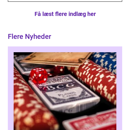
Få læst flere indlæg her
Flere Nyheder