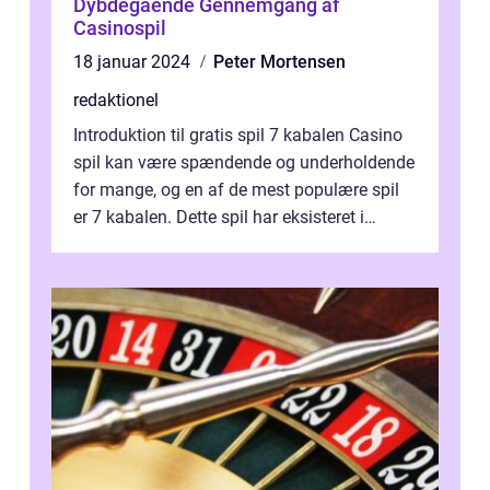
Dybdegående Gennemgang af
Casinospil
18 januar 2024
Peter Mortensen
redaktionel
Introduktion til gratis spil 7 kabalen Casino
spil kan være spændende og underholdende
for mange, og en af de mest populære spil
er 7 kabalen. Dette spil har eksisteret i
mange år og har forbløffet sp...