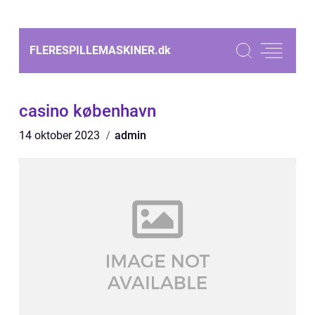
FLERESPILLEMASKINER.
dk
casino københavn
14 oktober 2023
admin