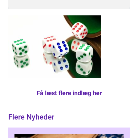
Få læst flere indlæg her
Flere Nyheder