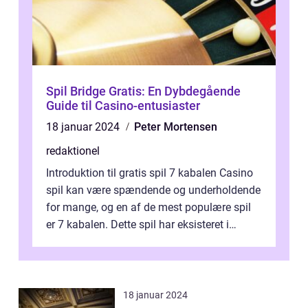
Spil Bridge Gratis: En Dybdegående
Guide til Casino-entusiaster
18 januar 2024
Peter Mortensen
redaktionel
Introduktion til gratis spil 7 kabalen Casino
spil kan være spændende og underholdende
for mange, og en af de mest populære spil
er 7 kabalen. Dette spil har eksisteret i
mange år og har forbløffet sp...
18 januar 2024