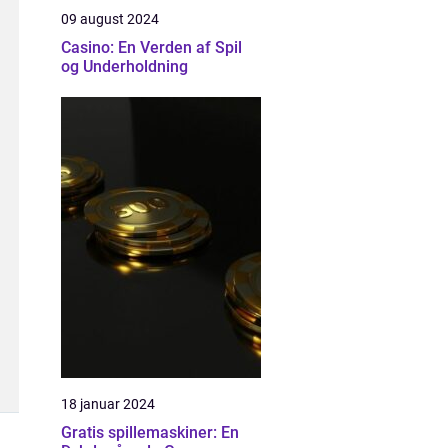
09 august 2024
Casino: En Verden af Spil
og Underholdning
18 januar 2024
Gratis spillemaskiner: En