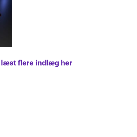
 læst flere indlæg her