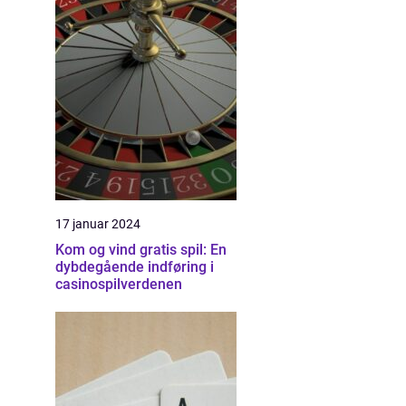
17 januar 2024
Kom og vind gratis spil: En
dybdegående indføring i
casinospilverdenen