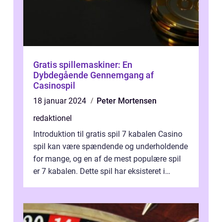
Gratis spillemaskiner: En
Dybdegående Gennemgang af
Casinospil
18 januar 2024
Peter Mortensen
redaktionel
Introduktion til gratis spil 7 kabalen Casino
spil kan være spændende og underholdende
for mange, og en af de mest populære spil
er 7 kabalen. Dette spil har eksisteret i
mange år og har forbløffet sp...