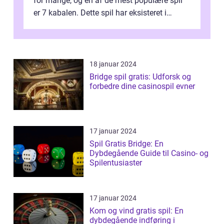
for mange, og en af de mest populære spil
er 7 kabalen. Dette spil har eksisteret i
mange år og har forbløffet sp...
18 januar 2024
Bridge spil gratis: Udforsk og
forbedre dine casinospil evner
17 januar 2024
Spil Gratis Bridge: En
Dybdegående Guide til Casino- og
Spilentusiaster
17 januar 2024
Kom og vind gratis spil: En
dybdegående indføring i