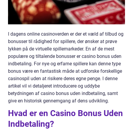
I dagens online casinoverden er der et væld af tilbud og
bonusser til rådighed for spillere, der ønsker at prøve
lykken på de virtuelle spillemarkeder. En af de mest
populære og tiltalende bonusser er casino bonus uden
indbetaling. For nye og erfarne spillere kan denne type
bonus være en fantastisk måde at udforske forskellige
casinospil uden at risikere deres egne penge. I denne
artikel vil vi detaljeret introducere og uddybe
betydningen af casino bonus uden indbetaling, samt
give en historisk gennemgang af dens udvikling.
Hvad er en Casino Bonus Uden
Indbetaling?