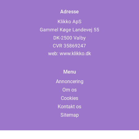
Adresse
web:
www.klikko.dk
Menu
Annoncering
Om os
Cookies
Kontakt os
Sitemap