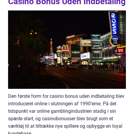
Casino Bonus Uden Indbetaling
Den første form for casino bonus uden indbetaling blev
introduceret online i slutningen af 1990’erne. På det
tidspunkt var online gamblingindustrien stadig i sin
spæde start, og casinobonusser blev brugt som et
værktøj til at tiltrække nye spillere og opbygge en loyal
kundebase.