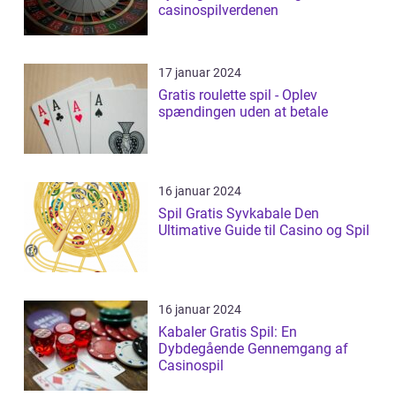
casinospilverdenen
17 januar 2024
Gratis roulette spil - Oplev
spændingen uden at betale
16 januar 2024
Spil Gratis Syvkabale Den
Ultimative Guide til Casino og Spil
16 januar 2024
Kabaler Gratis Spil: En
Dybdegående Gennemgang af
Casinospil