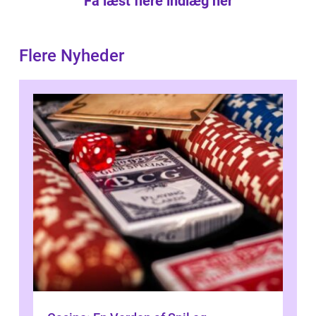
Få læst flere indlæg her
Flere Nyheder