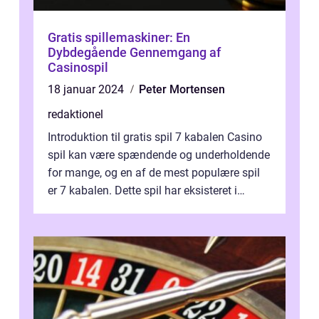
Gratis spillemaskiner: En
Dybdegående Gennemgang af
Casinospil
18 januar 2024
Peter Mortensen
redaktionel
Introduktion til gratis spil 7 kabalen Casino
spil kan være spændende og underholdende
for mange, og en af de mest populære spil
er 7 kabalen. Dette spil har eksisteret i
mange år og har forbløffet sp...