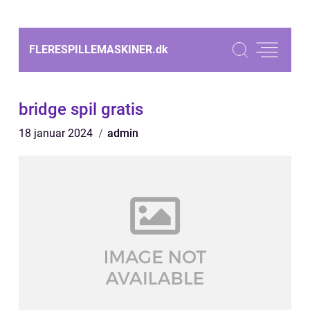
FLERESPILLEMASKINER.
dk
bridge spil gratis
18 januar 2024
admin