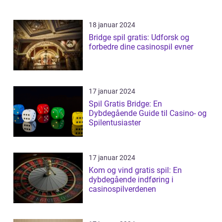
18 januar 2024
Bridge spil gratis: Udforsk og
forbedre dine casinospil evner
17 januar 2024
Spil Gratis Bridge: En
Dybdegående Guide til Casino- og
Spilentusiaster
17 januar 2024
Kom og vind gratis spil: En
dybdegående indføring i
casinospilverdenen