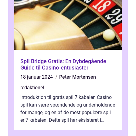
Spil Bridge Gratis: En Dybdegående
Guide til Casino-entusiaster
18 januar 2024
Peter Mortensen
redaktionel
Introduktion til gratis spil 7 kabalen Casino
spil kan være spændende og underholdende
for mange, og en af de mest populære spil
er 7 kabalen. Dette spil har eksisteret i
mange år og har forbløffet sp...