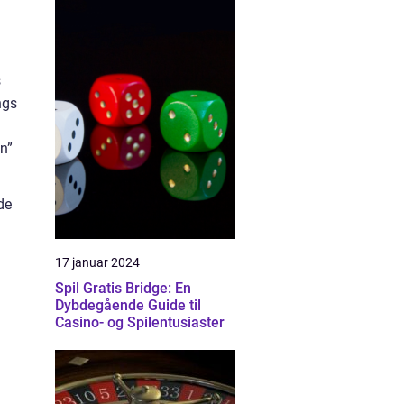
s
ngs
wn”
de
17 januar 2024
Spil Gratis Bridge: En
Dybdegående Guide til
Casino- og Spilentusiaster