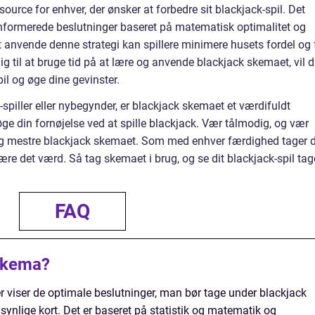
ource for enhver, der ønsker at forbedre sit blackjack-spil. Det
 informerede beslutninger baseret på matematisk optimalitet og
t anvende denne strategi kan spillere minimere husets fordel og 
llig til at bruge tid på at lære og anvende blackjack skemaet, vil 
il og øge dine gevinster.
spiller eller nybegynder, er blackjack skemaet et værdifuldt
øge din fornøjelse ved at spille blackjack. Vær tålmodig, og vær
 og mestre blackjack skemaet. Som med enhver færdighed tager 
være det værd. Så tag skemaet i brug, og se dit blackjack-spil tag
FAQ
 skema?
r viser de optimale beslutninger, man bør tage under blackjack
ynlige kort. Det er baseret på statistik og matematik og