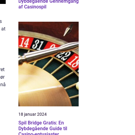
Dybdegående Gennemgang
af Casinospil
s
 at
ret
bør
 nå
18 januar 2024
Spil Bridge Gratis: En
Dybdegående Guide til
Casino-entusiaster