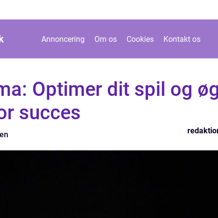
k
Annoncering
Om os
Cookies
Kontakt os
a: Optimer dit spil og ø
or succes
redaktio
sen