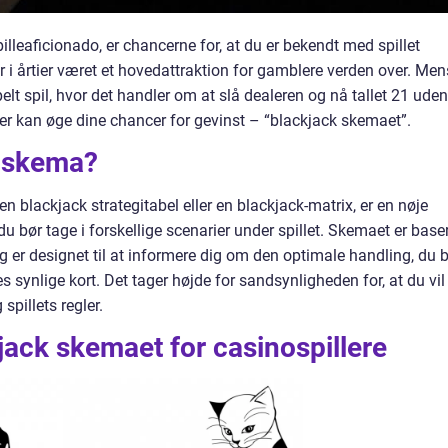
pilleaficionado, er chancerne for, at du er bekendt med spillet
r i årtier været et hovedattraktion for gamblere verden over. Men
elt spil, hvor det handler om at slå dealeren og nå tallet 21 uden
 der kan øge dine chancer for gevinst – “blackjack skemaet”.
k skema?
 blackjack strategitabel eller en blackjack-matrix, er en nøje
 du bør tage i forskellige scenarier under spillet. Skemaet er base
 er designet til at informere dig om den optimale handling, du 
 synlige kort. Det tager højde for sandsynligheden for, at du vil
pillets regler.
jack skemaet for casinospillere