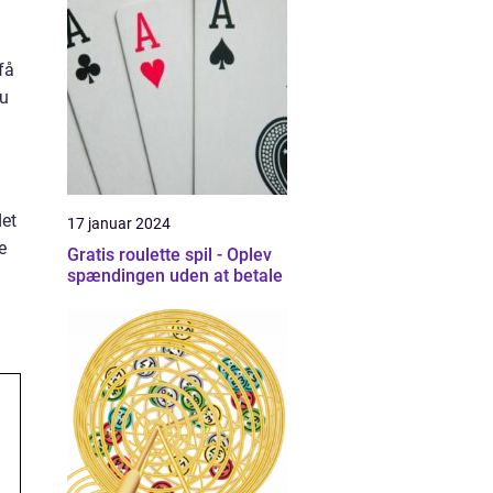
få
du
det
17 januar 2024
e
Gratis roulette spil - Oplev
spændingen uden at betale