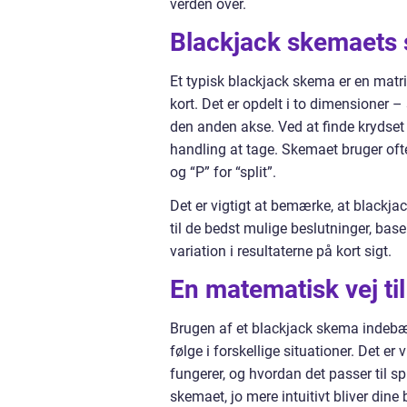
verden over.
Blackjack skemaets 
Et typisk blackjack skema er en matri
kort. Det er opdelt i to dimensioner 
den anden akse. Ved at finde krydset 
handling at tage. Skemaet bruger ofte
og “P” for “split”.
Det er vigtigt at bemærke, at blackja
til de bedst mulige beslutninger, bas
variation i resultaterne på kort sigt.
En matematisk vej ti
Brugen af et blackjack skema indebærer
følge i forskellige situationer. Det er
fungerer, og hvordan det passer til sp
skemaet, jo mere intuitivt bliver dine 