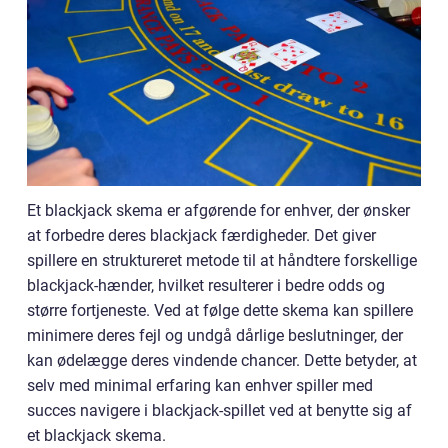
Et blackjack skema er afgørende for enhver, der ønsker
at forbedre deres blackjack færdigheder. Det giver
spillere en struktureret metode til at håndtere forskellige
blackjack-hænder, hvilket resulterer i bedre odds og
større fortjeneste. Ved at følge dette skema kan spillere
minimere deres fejl og undgå dårlige beslutninger, der
kan ødelægge deres vindende chancer. Dette betyder, at
selv med minimal erfaring kan enhver spiller med
succes navigere i blackjack-spillet ved at benytte sig af
et blackjack skema.