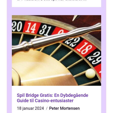
mange år og har forbløffet sp...
Spil Bridge Gratis: En Dybdegående
Guide til Casino-entusiaster
18 januar 2024
Peter Mortensen