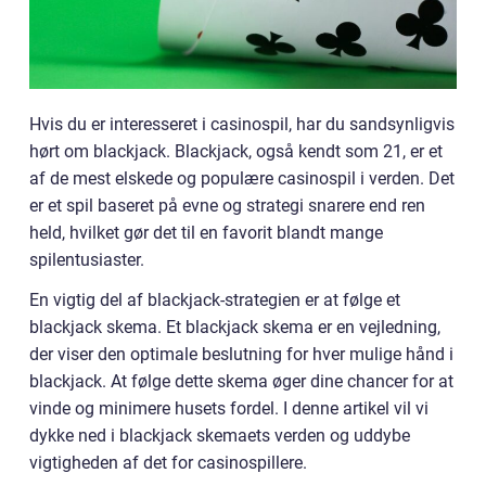
Hvis du er interesseret i casinospil, har du sandsynligvis
hørt om blackjack. Blackjack, også kendt som 21, er et
af de mest elskede og populære casinospil i verden. Det
er et spil baseret på evne og strategi snarere end ren
held, hvilket gør det til en favorit blandt mange
spilentusiaster.
En vigtig del af blackjack-strategien er at følge et
blackjack skema. Et blackjack skema er en vejledning,
der viser den optimale beslutning for hver mulige hånd i
blackjack. At følge dette skema øger dine chancer for at
vinde og minimere husets fordel. I denne artikel vil vi
dykke ned i blackjack skemaets verden og uddybe
vigtigheden af det for casinospillere.