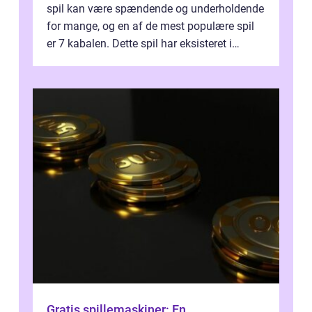
spil kan være spændende og underholdende
for mange, og en af de mest populære spil
er 7 kabalen. Dette spil har eksisteret i
mange år og har forbløffet sp...
Gratis spillemaskiner: En