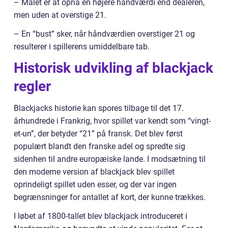
– Målet er at opnå en højere håndværdi end dealeren,
men uden at overstige 21.
– En “bust” sker, når håndværdien overstiger 21 og
resulterer i spillerens umiddelbare tab.
Historisk udvikling af blackjack
regler
Blackjacks historie kan spores tilbage til det 17.
århundrede i Frankrig, hvor spillet var kendt som “vingt-
et-un”, der betyder “21” på fransk. Det blev først
populært blandt den franske adel og spredte sig
sidenhen til andre europæiske lande. I modsætning til
den moderne version af blackjack blev spillet
oprindeligt spillet uden esser, og der var ingen
begrænsninger for antallet af kort, der kunne trækkes.
I løbet af 1800-tallet blev blackjack introduceret i