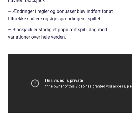
navnet “blackjack”.
– Ændringer i regler og bonusser blev indført for at
tiltrække spillere og øge spændingen i spillet.
– Blackjack er stadig et populært spil i dag med
variationer over hele verden.