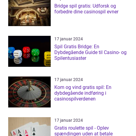
Bridge spil gratis: Udforsk og
forbedre dine casinospil evner
17 januar 2024
Spil Gratis Bridge: En
Dybdegående Guide til Casino- og
Spilentusiaster
17 januar 2024
Kom og vind gratis spil: En
dybdegående indføring i
casinospilverdenen
17 januar 2024
Gratis roulette spil - Oplev
spændingen uden at betale