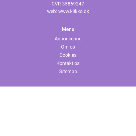
web:
www.klikko.dk
Menu
Annoncering
Om os
Cookies
Kontakt os
Sitemap