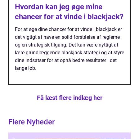
Hvordan kan jeg øge mine
chancer for at vinde i blackjack?
For at øge dine chancer for at vinde i blackjack er
det vigtigt at have en solid forståelse af reglerne
og en strategisk tilgang. Det kan være nyttigt at
lære grundlæggende blackjack-strategi og at styre
dine indsatser for at opnå bedre resultater i det
lange løb.
Få læst flere indlæg her
Flere Nyheder