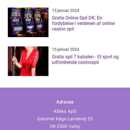
15 januar 2024
Gratis Online Spil DK: En
fordybelse i verdenen af online
casino spil
15 januar 2024
Gratis spil 7 kabalen - Et sjovt og
udfordrende casinospil
Adresse