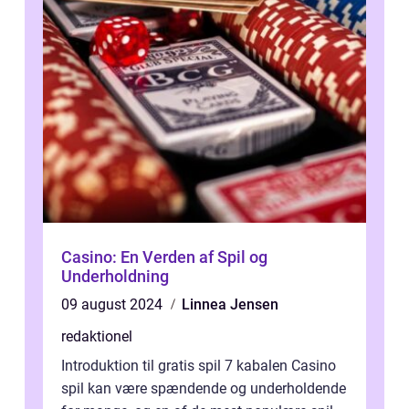
Casino: En Verden af Spil og
Underholdning
09 august 2024
Linnea Jensen
redaktionel
Introduktion til gratis spil 7 kabalen Casino
spil kan være spændende og underholdende