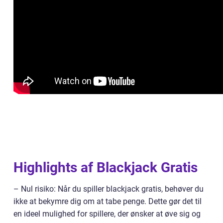
Highlights af Blackjack Gratis
– Nul risiko: Når du spiller blackjack gratis, behøver du
ikke at bekymre dig om at tabe penge. Dette gør det til
en ideel mulighed for spillere, der ønsker at øve sig og