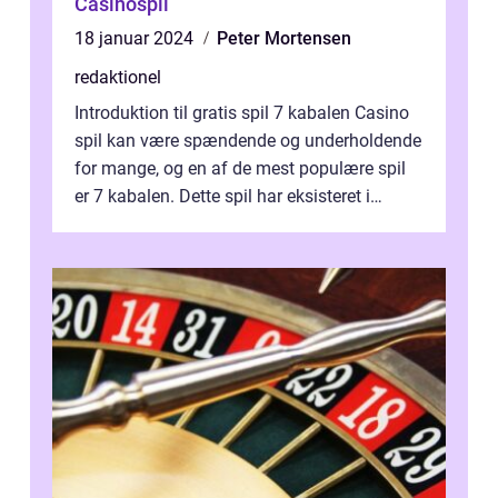
Casinospil
18 januar 2024
Peter Mortensen
redaktionel
Introduktion til gratis spil 7 kabalen Casino
spil kan være spændende og underholdende
for mange, og en af de mest populære spil
er 7 kabalen. Dette spil har eksisteret i
mange år og har forbløffet sp...