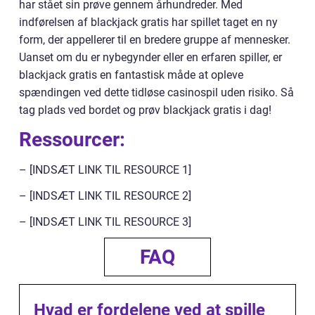
har stået sin prøve gennem århundreder. Med
indførelsen af blackjack gratis har spillet taget en ny
form, der appellerer til en bredere gruppe af mennesker.
Uanset om du er nybegynder eller en erfaren spiller, er
blackjack gratis en fantastisk måde at opleve
spændingen ved dette tidløse casinospil uden risiko. Så
tag plads ved bordet og prøv blackjack gratis i dag!
Ressourcer:
– [INDSÆT LINK TIL RESOURCE 1]
– [INDSÆT LINK TIL RESOURCE 2]
– [INDSÆT LINK TIL RESOURCE 3]
FAQ
Hvad er fordelene ved at spille