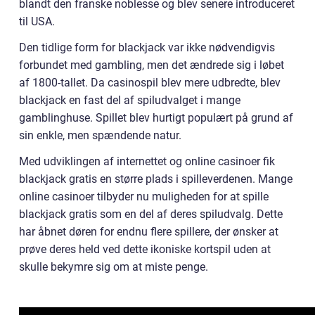
blandt den franske noblesse og blev senere introduceret
til USA.
Den tidlige form for blackjack var ikke nødvendigvis
forbundet med gambling, men det ændrede sig i løbet
af 1800-tallet. Da casinospil blev mere udbredte, blev
blackjack en fast del af spiludvalget i mange
gamblinghuse. Spillet blev hurtigt populært på grund af
sin enkle, men spændende natur.
Med udviklingen af internettet og online casinoer fik
blackjack gratis en større plads i spilleverdenen. Mange
online casinoer tilbyder nu muligheden for at spille
blackjack gratis som en del af deres spiludvalg. Dette
har åbnet døren for endnu flere spillere, der ønsker at
prøve deres held ved dette ikoniske kortspil uden at
skulle bekymre sig om at miste penge.