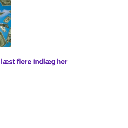
 læst flere indlæg her