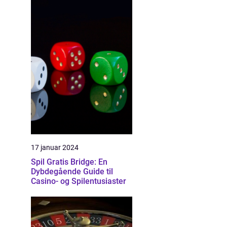
17 januar 2024
Spil Gratis Bridge: En
Dybdegående Guide til
Casino- og Spilentusiaster