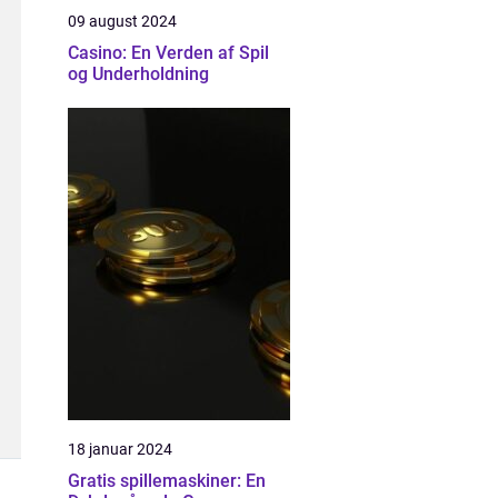
09 august 2024
Casino: En Verden af Spil
og Underholdning
18 januar 2024
Gratis spillemaskiner: En