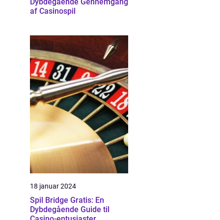
Dybdegående Gennemgang
af Casinospil
18 januar 2024
Spil Bridge Gratis: En
Dybdegående Guide til
Casino-entusiaster