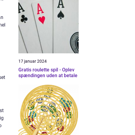
an
hel
17 januar 2024
Gratis roulette spil - Oplev
spændingen uden at betale
set
st
ig
o