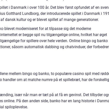
pillet i Danmark i over 100 år. Det blev først opfundet af en sve
us Gotthard Lundborg, der introducerede spillet i Danmark i 19
af dansk kultur og er blevet spillet af mange generationer.
ko blevet moderniseret for at tilpasse sig det moderne
ternettet er begge spil nu tilgængelige online, hvilket har øget
ilgængelige for spillere over hele verden. Online bingo og banko
ktioner, såsom automatisk dabbing og chatvinduer, der forbedrer
kellene mellem bingo og banko, to populære casino spil med rødde
o handler om at matche numre på et spillebræt, har de forskelli
ænding, især når man er tæt på at få en gevinst. Det tilbyder og
lles online. På den anden side, banko har en lang historie i Danm
ial spiloplevelse.