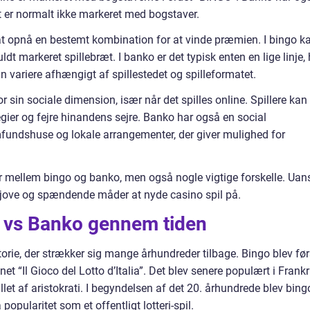
 er normalt ikke markeret med bogstaver.
 at opnå en bestemt kombination for at vinde præmien. I bingo k
uldt markeret spillebræt. I banko er det typisk enten en lige linje, 
n variere afhængigt af spillestedet og spilleformatet.
or sin sociale dimension, især når det spilles online. Spillere kan
gier og fejre hinandens sejre. Banko har også en social
mfundshuse og lokale arrangementer, der giver mulighed for
r mellem bingo og banko, men også nogle vigtige forskelle. Uan
e sjove og spændende måder at nyde casino spil på.
o vs Banko gennem tiden
orie, der strækker sig mange århundreder tilbage. Bingo blev før
net “Il Gioco del Lotto d’Italia”. Det blev senere populært i Frankr
illet af aristokrati. I begyndelsen af det 20. århundrede blev bing
popularitet som et offentligt lotteri-spil.