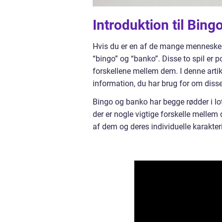
Introduktion til Bin
Hvis du er en af de mange mennesker, 
“bingo” og “banko”. Disse to spil er p
forskellene mellem dem. I denne artike
information, du har brug for om diss
Bingo og banko har begge rødder i lot
der er nogle vigtige forskelle mellem
af dem og deres individuelle karakteri