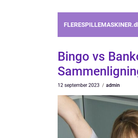
FLERESPILLEMASKINER.
d
Bingo vs Bank
Sammenligning
12 september 2023
admin