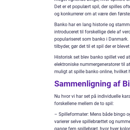
Det er et populært spil, der spilles of
og konkurrerer om at være den første, d
Banko har en lang historie og stammer 
introduceret til forskellige dele af v
populariseret som banko i Danmark. 
tilbyder, gør det til et spil der er blev
Historisk set blev banko spillet ved 
elektroniske nummergeneratorer til a
muligt at spille banko online, hvilket
Sammenligning af B
Nu hvor vi har set på individuelle k
forskellene mellem de to spil:
– Spilleformater: Mens både bingo og 
varierer selve spillebrættet og numme
gange fem spillebræt, hvor hver kol