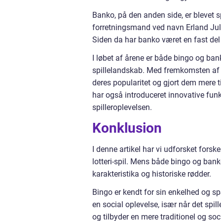
Banko, på den anden side, er blevet s
forretningsmand ved navn Erland Juli
Siden da har banko været en fast del 
I løbet af årene er både bingo og ban
spillelandskab. Med fremkomsten af in
deres popularitet og gjort dem mere t
har også introduceret innovative fun
spilleroplevelsen.
Konklusion
I denne artikel har vi udforsket fors
lotteri-spil. Mens både bingo og bank
karakteristika og historiske rødder.
Bingo er kendt for sin enkelhed og sp
en social oplevelse, især når det spi
og tilbyder en mere traditionel og soc