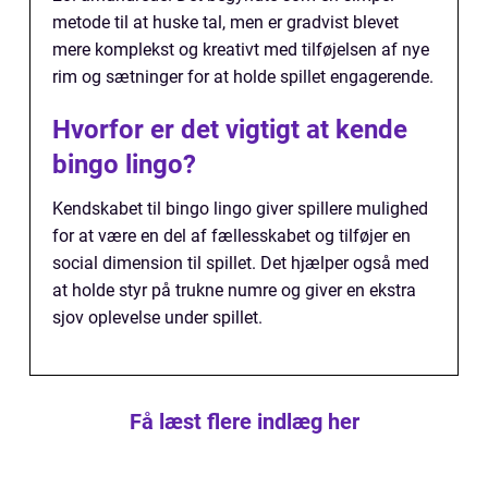
metode til at huske tal, men er gradvist blevet
mere komplekst og kreativt med tilføjelsen af nye
rim og sætninger for at holde spillet engagerende.
Hvorfor er det vigtigt at kende
bingo lingo?
Kendskabet til bingo lingo giver spillere mulighed
for at være en del af fællesskabet og tilføjer en
social dimension til spillet. Det hjælper også med
at holde styr på trukne numre og giver en ekstra
sjov oplevelse under spillet.
Få læst flere indlæg her