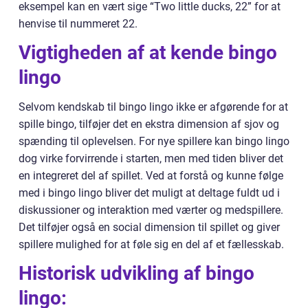
eksempel kan en vært sige “Two little ducks, 22” for at
henvise til nummeret 22.
Vigtigheden af at kende bingo
lingo
Selvom kendskab til bingo lingo ikke er afgørende for at
spille bingo, tilføjer det en ekstra dimension af sjov og
spænding til oplevelsen. For nye spillere kan bingo lingo
dog virke forvirrende i starten, men med tiden bliver det
en integreret del af spillet. Ved at forstå og kunne følge
med i bingo lingo bliver det muligt at deltage fuldt ud i
diskussioner og interaktion med værter og medspillere.
Det tilføjer også en social dimension til spillet og giver
spillere mulighed for at føle sig en del af et fællesskab.
Historisk udvikling af bingo
lingo: