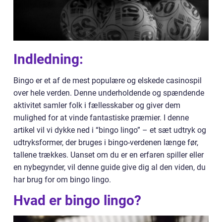
Indledning:
Bingo er et af de mest populære og elskede casinospil
over hele verden. Denne underholdende og spændende
aktivitet samler folk i fællesskaber og giver dem
mulighed for at vinde fantastiske præmier. I denne
artikel vil vi dykke ned i “bingo lingo” – et sæt udtryk og
udtryksformer, der bruges i bingo-verdenen længe før,
tallene trækkes. Uanset om du er en erfaren spiller eller
en nybegynder, vil denne guide give dig al den viden, du
har brug for om bingo lingo.
Hvad er bingo lingo?