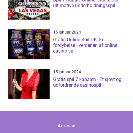
ultimative underholdningsspil
15 januar 2024
Gratis Online Spil DK: En
fordybelse i verdenen af online
casino spil
15 januar 2024
Gratis spil 7 kabalen - Et sjovt og
udfordrende casinospil
Adresse