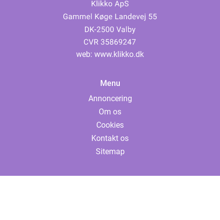
web:
www.klikko.dk
Menu
Annoncering
Om os
Cookies
Kontakt os
Sitemap