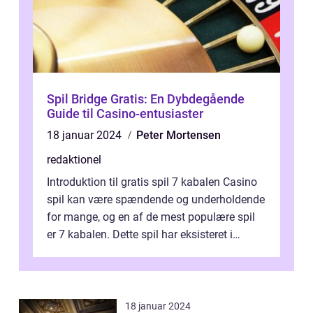
Spil Bridge Gratis: En Dybdegående
Guide til Casino-entusiaster
18 januar 2024
Peter Mortensen
redaktionel
Introduktion til gratis spil 7 kabalen Casino
spil kan være spændende og underholdende
for mange, og en af de mest populære spil
er 7 kabalen. Dette spil har eksisteret i
mange år og har forbløffet sp...
18 januar 2024