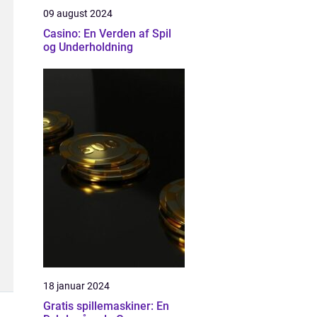
09 august 2024
Casino: En Verden af Spil
og Underholdning
18 januar 2024
Gratis spillemaskiner: En