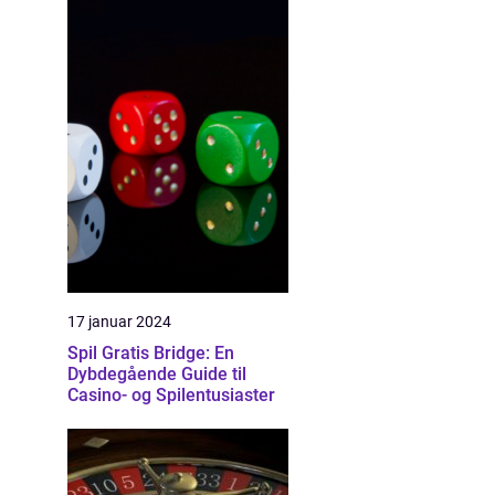
17 januar 2024
Spil Gratis Bridge: En
Dybdegående Guide til
Casino- og Spilentusiaster