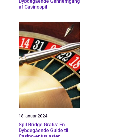
Dybdegående Gennemgang
af Casinospil
18 januar 2024
Spil Bridge Gratis: En
Dybdegående Guide til
Casino-entusiaster