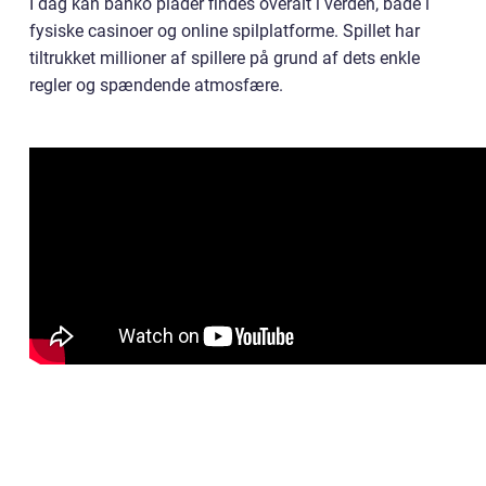
I dag kan banko plader findes overalt i verden, både i
fysiske casinoer og online spilplatforme. Spillet har
tiltrukket millioner af spillere på grund af dets enkle
regler og spændende atmosfære.