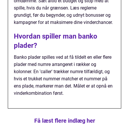
omdømme. Sæt altid et budget og stop med at
spille, hvis du når grænsen. Læs reglerne
grundigt, før du begynder, og udnyt bonusser og
kampagner for at maksimere dine vinderchancer.
Hvordan spiller man banko
plader?
Banko plader spilles ved at få tildelt en eller flere
plader med numre arrangeret i rækker og
kolonner. En 'caller' trækker numre tilfældigt, og
hvis et trukket nummer matcher et nummer på
ens plade, markerer man det. Målet er at opnå en
vinderkombination først.
Få læst flere indlæg her