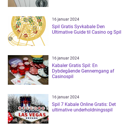
16 januar 2024
Spil Gratis Syvkabale Den
Ultimative Guide til Casino og Spil
16 januar 2024
Kabaler Gratis Spil: En
Dybdegående Gennemgang af
Casinospil
16 januar 2024
Spil 7 Kabale Online Gratis: Det
ultimative underholdningsspil