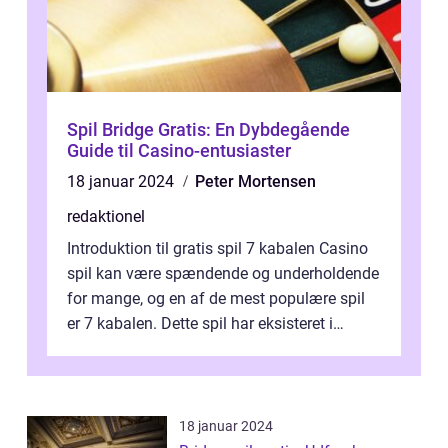
Spil Bridge Gratis: En Dybdegående
Guide til Casino-entusiaster
18 januar 2024
Peter Mortensen
redaktionel
Introduktion til gratis spil 7 kabalen Casino
spil kan være spændende og underholdende
for mange, og en af de mest populære spil
er 7 kabalen. Dette spil har eksisteret i
mange år og har forbløffet sp...
18 januar 2024