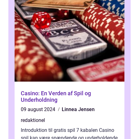
Casino: En Verden af Spil og
Underholdning
09 august 2024
Linnea Jensen
redaktionel
Introduktion til gratis spil 7 kabalen Casino
spil kan være spændende og underholdende