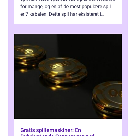
for mange, og en af de mest populære spil
er 7 kabalen. Dette spil har eksisteret i
mange år og har forbløffet sp...
Gratis spillemaskiner: En