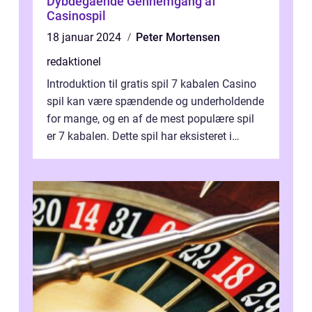
Dybdegående Gennemgang af
Casinospil
18 januar 2024
Peter Mortensen
redaktionel
Introduktion til gratis spil 7 kabalen Casino
spil kan være spændende og underholdende
for mange, og en af de mest populære spil
er 7 kabalen. Dette spil har eksisteret i
mange år og har forbløffet sp...