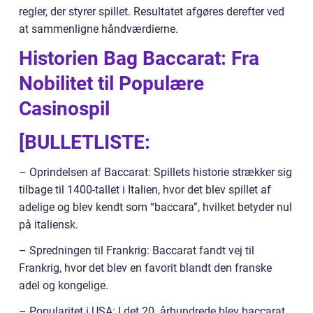
regler, der styrer spillet. Resultatet afgøres derefter ved
at sammenligne håndværdierne.
Historien Bag Baccarat: Fra
Nobilitet til Populære
Casinospil
[BULLETLISTE:
– Oprindelsen af Baccarat: Spillets historie strækker sig
tilbage til 1400-tallet i Italien, hvor det blev spillet af
adelige og blev kendt som “baccara”, hvilket betyder nul
på italiensk.
– Spredningen til Frankrig: Baccarat fandt vej til
Frankrig, hvor det blev en favorit blandt den franske
adel og kongelige.
– Popularitet i USA: I det 20. århundrede blev baccarat