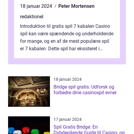
18 januar 2024
Peter Mortensen
redaktionel
Introduktion til gratis spil 7 kabalen Casino
spil kan være spændende og underholdende
for mange, og en af de mest populære spil
er 7 kabalen. Dette spil har eksisteret i
mange år og har forbløffet sp...
18 januar 2024
Bridge spil gratis: Udforsk og
forbedre dine casinospil evner
17 januar 2024
Spil Gratis Bridge: En
Dybdegående Guide til Casino- og