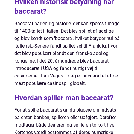
Hvilken historisk betydning har
baccarat?
Baccarat har en rig historie, der kan spores tilbage
til 1400-tallet i Italien. Det blev spillet af adelige
og blev kendt som 'baccara', hvilket betyder nul på
italiensk.-Senere fandt spillet vej til Frankrig, hvor
det blev populært blandt den franske adel og
kongelige. I det 20. århundrede blev baccarat
introduceret i USA og fandt hurtigt vej til
casinoerne i Las Vegas. I dag er baccarat et af de
mest populære casinospil globalt.
Hvordan spiller man baccarat?
For at spille baccarat skal du placere din indsats
på enten banken, spilleren eller uafgjort. Derefter
modtager både dealeren og spilleren to kort hver.
Kortenes værdi bestemmes af deres numeriske