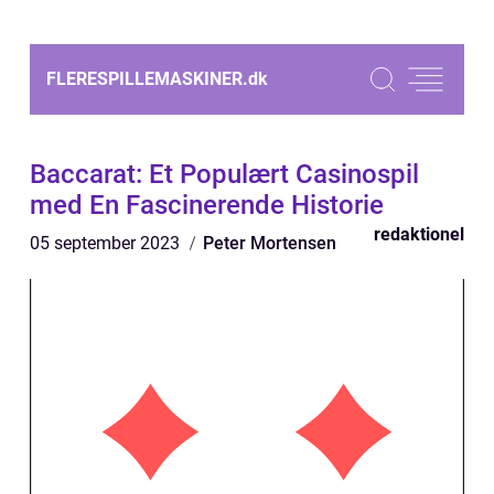
FLERESPILLEMASKINER.
dk
Baccarat: Et Populært Casinospil
med En Fascinerende Historie
redaktionel
05 september 2023
Peter Mortensen