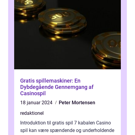
Gratis spillemaskiner: En
Dybdegående Gennemgang af
Casinospil
18 januar 2024
Peter Mortensen
redaktionel
Introduktion til gratis spil 7 kabalen Casino
spil kan være spændende og underholdende