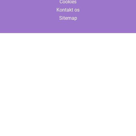
Cookies
Kontakt os
Sitemap