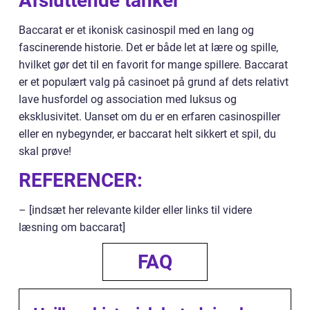
Afsluttende tanker
Baccarat er et ikonisk casinospil med en lang og
fascinerende historie. Det er både let at lære og spille,
hvilket gør det til en favorit for mange spillere. Baccarat
er et populært valg på casinoet på grund af dets relativt
lave husfordel og association med luksus og
eksklusivitet. Uanset om du er en erfaren casinospiller
eller en nybegynder, er baccarat helt sikkert et spil, du
skal prøve!
REFERENCER:
– [indsæt her relevante kilder eller links til videre
læsning om baccarat]
FAQ