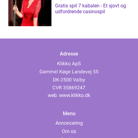
Gratis spil 7 kabalen - Et sjovt og
udfordrende casinospil
Adresse
web:
www.klikko.dk
Menu
Annoncering
Om os